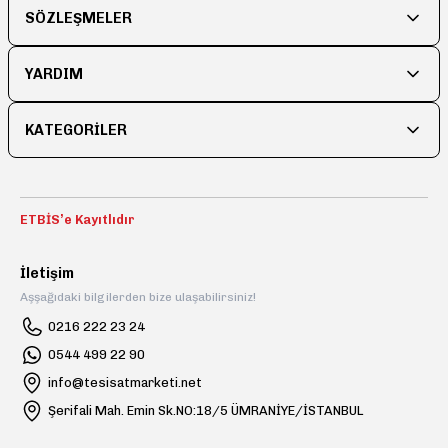
SÖZLEŞMELER
YARDIM
KATEGORİLER
ETBİS’e Kayıtlıdır
İletişim
Aşşağıdaki bilgilerden bize ulaşabilirsiniz!
0216 222 23 24
0544 499 22 90
info@tesisatmarketi.net
Şerifali Mah. Emin Sk.NO:18/5 ÜMRANİYE/İSTANBUL