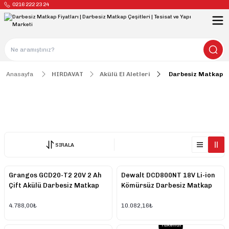
0216 222 23 24
Anasayfa
HIRDAVAT
Akülü El Aletleri
Darbesiz Matkap
Darbesiz Matkap
SIRALA
Grangos GCD20-T2 20V 2 Ah
Dewalt DCD800NT 18V Li-ion
Çift Akülü Darbesiz Matkap
Kömürsüz Darbesiz Matkap
Vidalama
(Aküsüz)
4.788,00₺
10.082,16₺
Tükendi