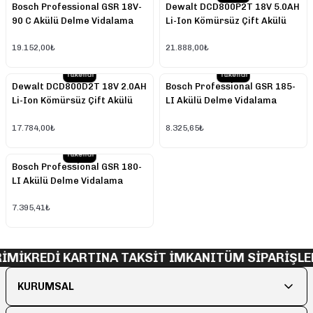
Bosch Professional GSR 18V-
Dewalt DCD800P2T 18V 5.0AH
90 C Akülü Delme Vidalama
Li-Ion Kömürsüz Çift Akülü
Darbesiz Matkap
19.152,00₺
21.888,00₺
Tükendi
Tükendi
Dewalt DCD800D2T 18V 2.0AH
Bosch Professional GSR 185-
Li-Ion Kömürsüz Çift Akülü
LI Akülü Delme Vidalama
Darbesiz Matkap
Makinesi
17.784,00₺
8.325,65₺
Tükendi
Bosch Professional GSR 180-
LI Akülü Delme Vidalama
Makinesi
7.395,41₺
İMİ
KREDİ KARTINA TAKSİT İMKANI
TÜM SİPARİŞLE
KURUMSAL