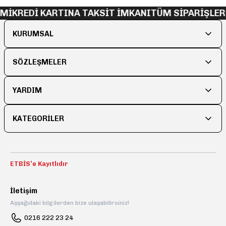
İMİ
KREDİ KARTINA TAKSİT İMKANI
TÜM SİPARİŞLER
KURUMSAL
SÖZLEŞMELER
YARDIM
KATEGORİLER
ETBİS’e Kayıtlıdır
İletişim
Aşşağıdaki bilgilerden bize ulaşabilirsiniz!
0216 222 23 24