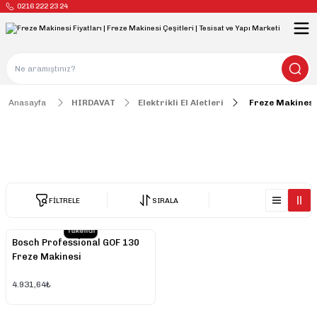
0216 222 23 24
Anasayfa
HIRDAVAT
Elektrikli El Aletleri
Freze Makinesi
Freze Makinesi
FİLTRELE
SIRALA
Tükendi
Bosch Professional GOF 130
Freze Makinesi
4.931,64₺