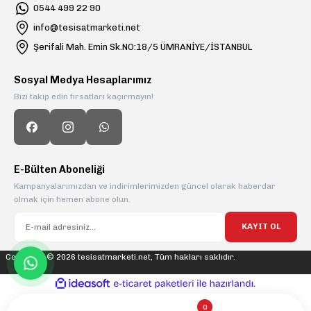
0544 499 22 90
info@tesisatmarketi.net
Şerifali Mah. Emin Sk.NO:18/5 ÜMRANİYE/İSTANBUL
Sosyal Medya Hesaplarımız
Bizi takip edin fırsatları kaçırmayın!
E-Bülten Aboneliği
Kampanyalarımızdan ve indirimlerimizden güncel olarak haberdar
olmak için hemen abone olun.
KAYIT OL
Copyright © 2026 tesisatmarketi.net, Tüm hakları saklıdır.
ideasoft
ile
e-
hazırlandı.
ticaret
paketleri
0