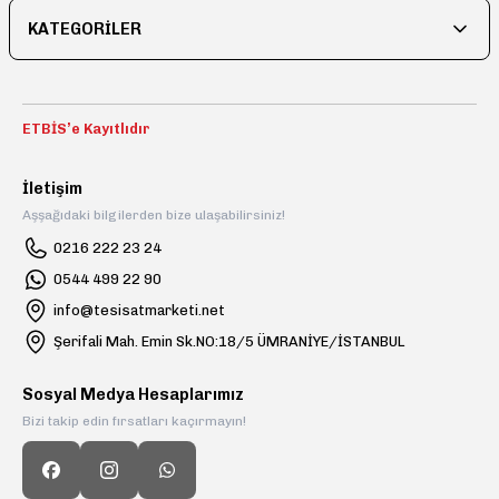
KATEGORİLER
ETBİS’e Kayıtlıdır
İletişim
Aşşağıdaki bilgilerden bize ulaşabilirsiniz!
0216 222 23 24
0544 499 22 90
info@tesisatmarketi.net
Şerifali Mah. Emin Sk.NO:18/5 ÜMRANİYE/İSTANBUL
Sosyal Medya Hesaplarımız
Bizi takip edin fırsatları kaçırmayın!