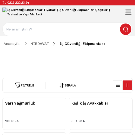
0216 222 23 24
Anasayfa
HIRDAVAT
İş Güvenliği Ekipmanları
İş Güvenliği Ekipmanları
FİLTRELE
SIRALA
Sarı Yağmurluk
Kışlık İş Ayakkabısı
283,09₺
661,91₺