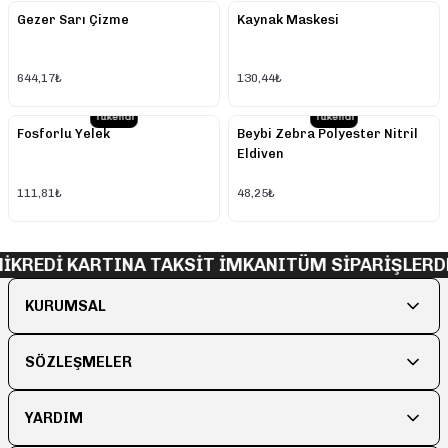
Gezer Sarı Çizme
Kaynak Maskesi
644,17₺
130,44₺
Tükendi
Tükendi
Fosforlu Yelek
Beybi Zebra Polyester Nitril
Eldiven
111,81₺
48,25₺
İ
KREDİ KARTINA TAKSİT İMKANI
TÜM SİPARİŞLERD
KURUMSAL
SÖZLEŞMELER
YARDIM