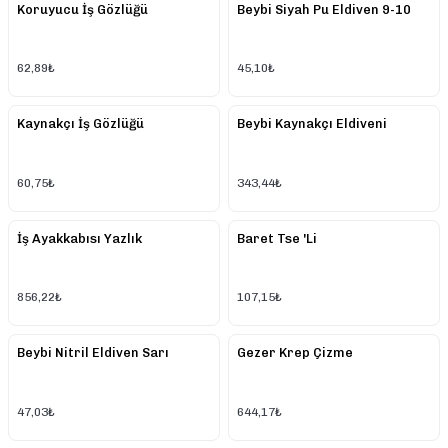
Koruyucu İş Gözlüğü
Beybi Siyah Pu Eldiven 9-10
62,89₺
45,10₺
Kaynakçı İş Gözlüğü
Beybi Kaynakçı Eldiveni
60,75₺
343,44₺
İş Ayakkabısı Yazlık
Baret Tse 'Li
856,22₺
107,15₺
Beybi Nitril Eldiven Sarı
Gezer Krep Çizme
47,03₺
644,17₺