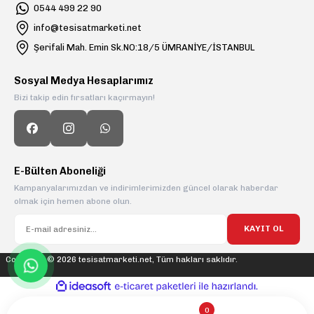
0544 499 22 90
info@tesisatmarketi.net
Şerifali Mah. Emin Sk.NO:18/5 ÜMRANİYE/İSTANBUL
Sosyal Medya Hesaplarımız
Bizi takip edin fırsatları kaçırmayın!
E-Bülten Aboneliği
Kampanyalarımızdan ve indirimlerimizden güncel olarak haberdar
olmak için hemen abone olun.
KAYIT OL
Copyright © 2026 tesisatmarketi.net, Tüm hakları saklıdır.
ideasoft
ile
e-
hazırlandı.
ticaret
paketleri
0