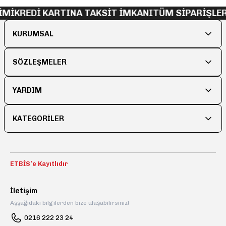
İMİ
KREDİ KARTINA TAKSİT İMKANI
TÜM SİPARİŞLE
KURUMSAL
SÖZLEŞMELER
YARDIM
KATEGORİLER
ETBİS’e Kayıtlıdır
İletişim
Aşşağıdaki bilgilerden bize ulaşabilirsiniz!
0216 222 23 24