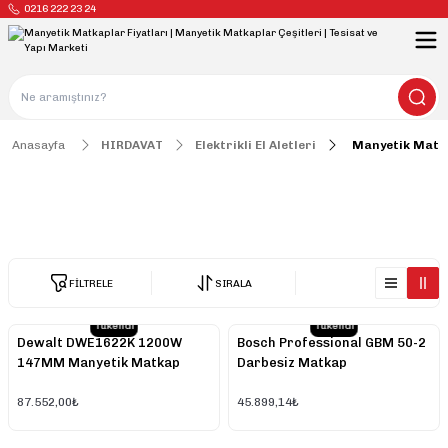
0216 222 23 24
Anasayfa
HIRDAVAT
Elektrikli El Aletleri
Manyetik Matk
Manyetik Matkaplar
FİLTRELE
SIRALA
Tükendi
Tükendi
Dewalt DWE1622K 1200W
Bosch Professional GBM 50-2
147MM Manyetik Matkap
Darbesiz Matkap
87.552,00₺
45.899,14₺