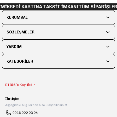
İMİ
KREDİ KARTINA TAKSİT İMKANI
TÜM SİPARİŞLER
KURUMSAL
SÖZLEŞMELER
YARDIM
KATEGORİLER
ETBİS’e Kayıtlıdır
İletişim
Aşşağıdaki bilgilerden bize ulaşabilirsiniz!
0216 222 23 24