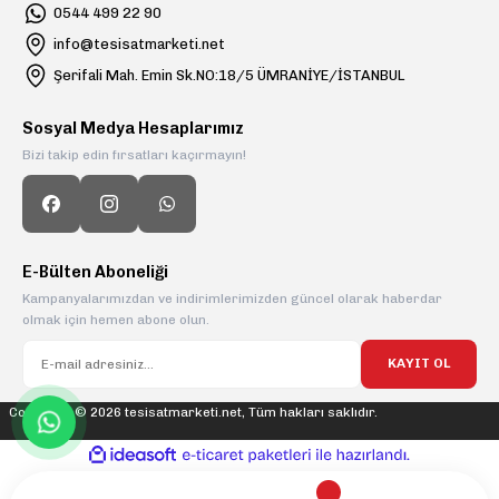
0544 499 22 90
info@tesisatmarketi.net
Şerifali Mah. Emin Sk.NO:18/5 ÜMRANİYE/İSTANBUL
Sosyal Medya Hesaplarımız
Bizi takip edin fırsatları kaçırmayın!
E-Bülten Aboneliği
Kampanyalarımızdan ve indirimlerimizden güncel olarak haberdar
olmak için hemen abone olun.
KAYIT OL
Copyright © 2026 tesisatmarketi.net, Tüm hakları saklıdır.
ideasoft
ile
e-
hazırlandı.
ticaret
paketleri