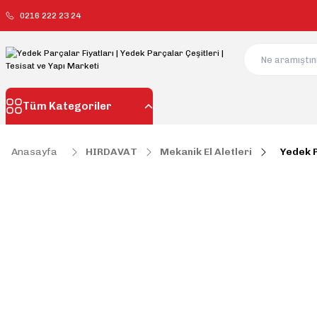
0216 222 23 24
Tüm Kategoriler
Anasayfa
HIRDAVAT
Mekanik El Aletleri
Yedek 
Yedek Parçalar