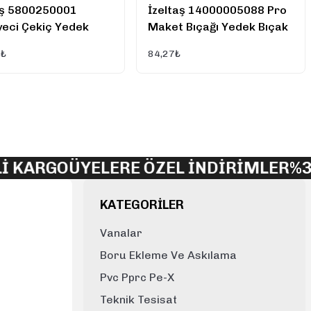
aş 5800250001
İzeltaş 14000005088 Pro
yeci Çekiç Yedek
Maket Bıçağı Yedek Bıçak
(Kamalı) 100 GR
18 mm
8₺
84,27₺
İ KARGO
ÜYELERE ÖZEL İNDİRİMLER
%3 
KATEGORİLER
Vanalar
Boru Ekleme Ve Askılama
Pvc Pprc Pe-X
Teknik Tesisat