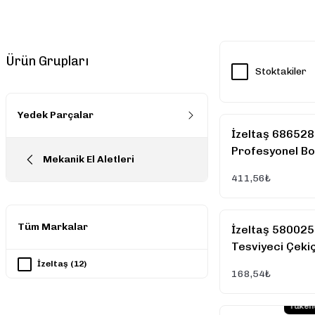
Ürün Grupları
Stoktakiler
Yedek Parçalar
İzeltaş 68652
Profesyonel Bo
Mekanik El Aletleri
Bıçağı
411,56₺
Tüm Markalar
İzeltaş 58002
Tesviyeci Çeki
Sapı (Kamalı) 
İzeltaş (12)
168,54₺
Tüken