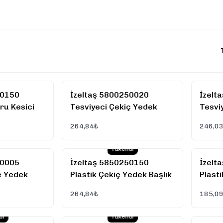
80150
İzeltaş 5800250020
İzelt
ru Kesici
Tesviyeci Çekiç Yedek
Tesvi
Sapı (Kamalı) 2000 GR
Sapı 
264,84₺
246,0
Tükendi
50005
İzeltaş 5850250150
İzelt
ç Yedek
Plastik Çekiç Yedek Başlık
Plast
500 GR
50 mm
40 m
264,84₺
185,0
di
Tükendi