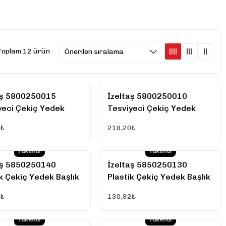
Toplam 12 ürün
aş 5800250015
İzeltaş 5800250010
yeci Çekiç Yedek
Tesviyeci Çekiç Yedek
(Kamalı) 1500 GR
Sapı (Kamalı) 1000 GR
3₺
218,20₺
Tükendi
Tükendi
aş 5850250140
İzeltaş 5850250130
ik Çekiç Yedek Başlık
Plastik Çekiç Yedek Başlık
m
30 mm
9₺
130,92₺
Tükendi
Tükendi