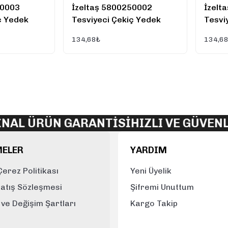
50003
İzeltaş 5800250002
İzelt
ç Yedek
Tesviyeci Çekiç Yedek
Tesvi
300 GR
Sapı (Kamalı) 200 GR
Sapı 
134,68₺
134,6
AL ÜRÜN GARANTİSİ
HIZLI VE GÜVENL
MELER
YARDIM
 Çerez Politikası
Yeni Üyelik
Satış Sözleşmesi
Şifremi Unuttum
e ve Değişim Şartları
Kargo Takip