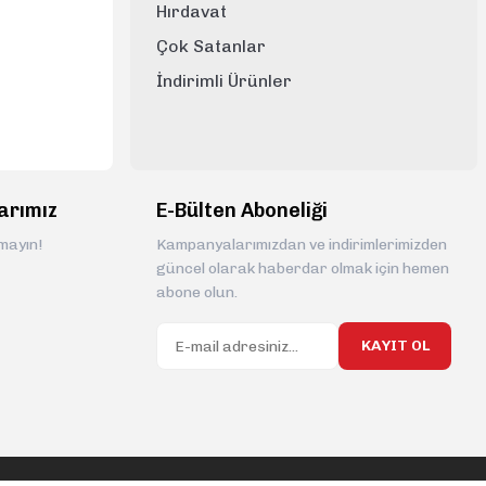
Hırdavat
Çok Satanlar
İndirimli Ürünler
arımız
E-Bülten Aboneliği
rmayın!
Kampanyalarımızdan ve indirimlerimizden
güncel olarak haberdar olmak için hemen
abone olun.
KAYIT OL