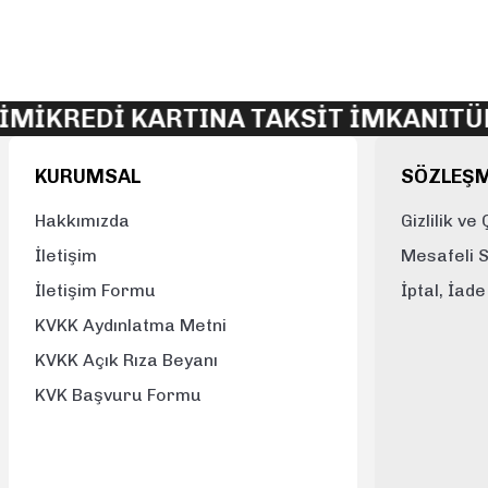
Mİ
KREDİ KARTINA TAKSİT İMKANI
TÜM
KURUMSAL
SÖZLEŞ
Hakkımızda
Gizlilik ve
İletişim
Mesafeli 
İletişim Formu
İptal, İad
KVKK Aydınlatma Metni
KVKK Açık Rıza Beyanı
KVK Başvuru Formu