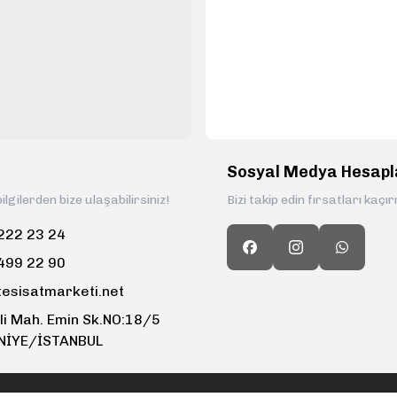
Sosyal Medya Hesapl
ilgilerden bize ulaşabilirsiniz!
Bizi takip edin fırsatları kaçı
222 23 24
499 22 90
tesisatmarketi.net
li Mah. Emin Sk.NO:18/5
NİYE/İSTANBUL