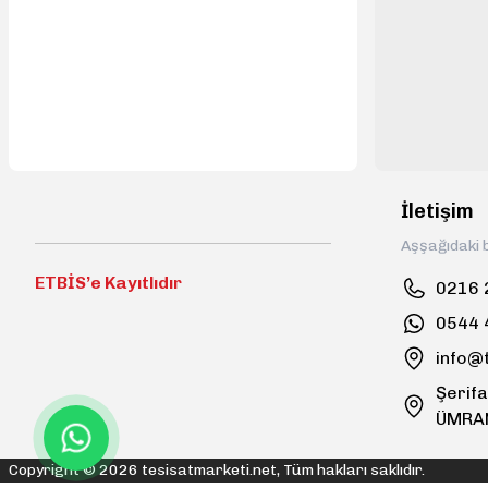
İletişim
Aşşağıdaki b
ETBİS’e Kayıtlıdır
0216 
0544 
info@
Şerifa
ÜMRA
Copyright © 2026 tesisatmarketi.net, Tüm hakları saklıdır.