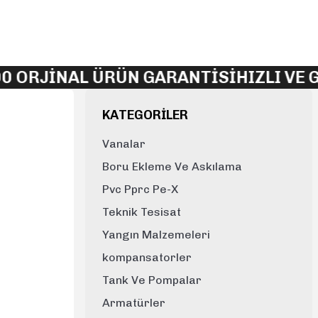
 ORJİNAL ÜRÜN GARANTİSİ
HIZLI VE G
KATEGORİLER
Vanalar
Boru Ekleme Ve Askılama
Pvc Pprc Pe-X
Teknik Tesisat
Yangın Malzemeleri
kompansatorler
Tank Ve Pompalar
Armatürler