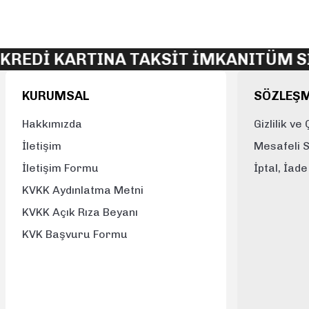
Ürün resmi kalitesiz, bozuk veya görüntülenemiyor.
Ürün açıklamasında eksik bilgiler bulunuyor.
İ KARTINA TAKSİT İMKANI
TÜM SİPAR
Ürün bilgilerinde hatalar bulunuyor.
Ürün fiyatı diğer sitelerden daha pahalı.
KURUMSAL
SÖZLEŞ
Bu ürüne benzer farklı alternatifler olmalı.
Hakkımızda
Gizlilik ve
İletişim
Mesafeli 
İletişim Formu
İptal, İad
KVKK Aydınlatma Metni
KVKK Açık Rıza Beyanı
KVK Başvuru Formu