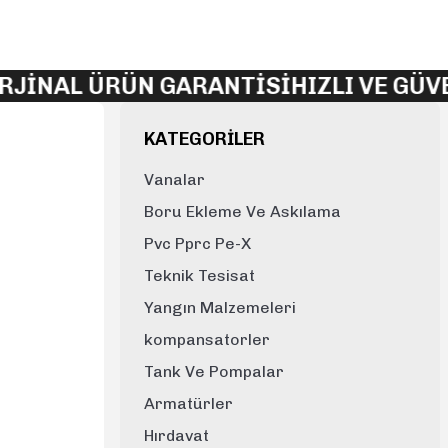
AL ÜRÜN GARANTİSİ
HIZLI VE GÜVENLİ
KATEGORİLER
Vanalar
Boru Ekleme Ve Askılama
Pvc Pprc Pe-X
Teknik Tesisat
Yangın Malzemeleri
kompansatorler
Tank Ve Pompalar
Armatürler
Hırdavat