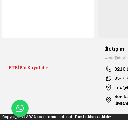
İletişim
Aşşağıdaki b
ETBİS’e Kayıtlıdır
0216 
0544 
info@
Şerifa
ÜMRA
Copyright © 2026 tesisatmarketi.net, Tüm hakları saklıdır.