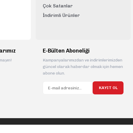
Çok Satanlar
İndirimli Ürünler
arımız
E-Bülten Aboneliği
rmayın!
Kampanyalarımızdan ve indirimlerimizden
güncel olarak haberdar olmak için hemen
abone olun.
KAYIT OL