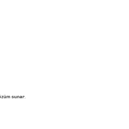
 çözüm sunar.
lirsiniz.