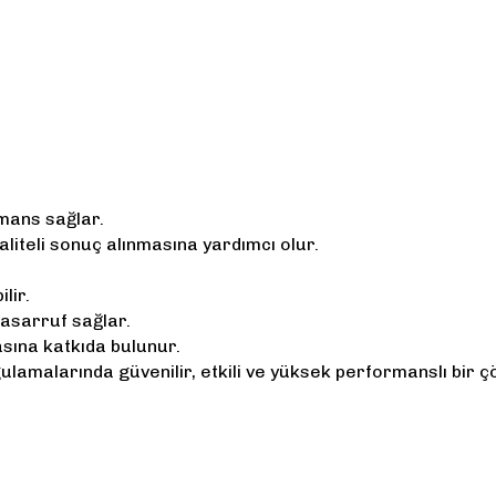
mans sağlar.
liteli sonuç alınmasına yardımcı olur.
lir.
asarruf sağlar.
sına katkıda bulunur.
gulamalarında güvenilir, etkili ve yüksek performanslı bir
yetersiz gördüğünüz noktaları öneri formunu kullanarak tarafımıza iletebi
Bu ürüne ilk yorumu siz yapın!