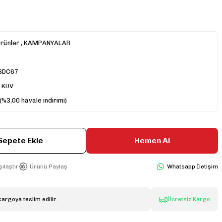
rünler
,
KAMPANYALAR
SDC67
+ KDV
(%3,00 havale indirimi)
Sepete Ekle
Hemen Al
ılaştır
Ürünü Paylaş
Whatsapp İletişim
kargoya teslim edilir.
Ücretsiz Kargo