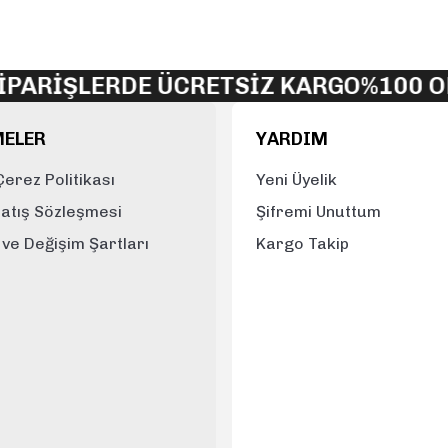
Yorum Yaz
İŞLERDE ÜCRETSİZ KARGO
%100 ORJİN
MELER
YARDIM
 Çerez Politikası
Yeni Üyelik
Satış Sözleşmesi
Şifremi Unuttum
e ve Değişim Şartları
Kargo Takip
Gönder