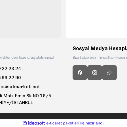
Sosyal Medya Hesapl
ilgilerden bize ulaşabilirsiniz!
Bizi takip edin fırsatları kaçı
222 23 24
499 22 90
tesisatmarketi.net
li Mah. Emin Sk.NO:18/5
NİYE/İSTANBUL
ile
ideasoft
e-