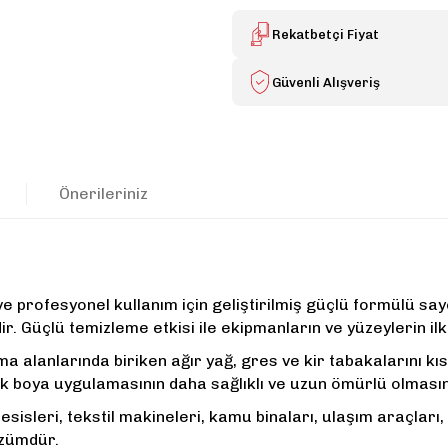
Rekatbetçi Fiyat
Güvenli Alışveriş
Önerileriniz
ve profesyonel kullanım için geliştirilmiş güçlü formülü sayesi
r. Güçlü temizleme etkisi ile ekipmanların ve yüzeylerin il
ma alanlarında biriken ağır yağ, gres ve kir tabakalarını k
rek boya uygulamasının daha sağlıklı ve uzun ömürlü olmasın
tesisleri, tekstil makineleri, kamu binaları, ulaşım araçlar
özümdür.