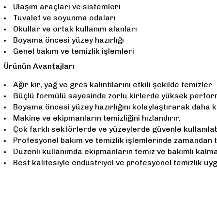
Ulaşım araçları ve sistemleri
Tuvalet ve soyunma odaları
Okullar ve ortak kullanım alanları
Boyama öncesi yüzey hazırlığı
Genel bakım ve temizlik işlemleri
Ürünün Avantajları
Ağır kir, yağ ve gres kalıntılarını etkili şekilde temizler.
Güçlü formülü sayesinde zorlu kirlerde yüksek perfor
Boyama öncesi yüzey hazırlığını kolaylaştırarak daha ka
Makine ve ekipmanların temizliğini hızlandırır.
Çok farklı sektörlerde ve yüzeylerde güvenle kullanılabi
Profesyonel bakım ve temizlik işlemlerinde zamandan t
Düzenli kullanımda ekipmanların temiz ve bakımlı kalma
Best kalitesiyle endüstriyel ve profesyonel temizlik uy
Bu ürünün fiyat bilgisi, resim, ürün açıklamalarında ve diğer konularda 
Görüş ve önerileriniz için teşekkür ederiz.