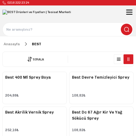
0216 222 23 24
Anasayfa
BEST
SIRALA
Best 400 Ml Sprey Boya
Best Devre Temizleyici Sprey
204,88₺
108,82₺
Best Akrilik Vernik Sprey
Best Dc 67 Ağır Kir Ve Yağ
Sökücü Sprey
252,16₺
108,82₺