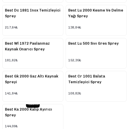
Best Dc 1881 Inox Temizleyici
Best Lu 2000 Kesme Ve Delme
Sprey
Yağı Sprey
217,64₺
138,84₺
Best Wl 1972 Paslanmaz
Best Lu 500 Sıvı Gres Sprey
Kaynak Onarıcı Sprey
181,62₺
152,35₺
Best Gk 2000 Gaz Altı Kaynak
Best Cr 1001 Balata
Spreyi
Temizleyici Sprey
141,84₺
108,82₺
Tükendi
Best Ka 2000 Kalıp Ayırıcı
Sprey
144,09₺