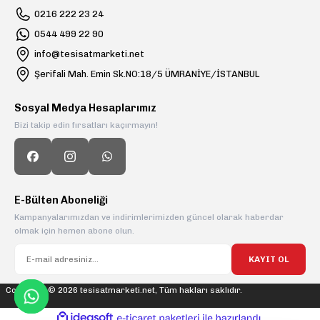
0216 222 23 24
0544 499 22 90
info@tesisatmarketi.net
Şerifali Mah. Emin Sk.NO:18/5 ÜMRANİYE/İSTANBUL
Sosyal Medya Hesaplarımız
Bizi takip edin fırsatları kaçırmayın!
E-Bülten Aboneliği
Kampanyalarımızdan ve indirimlerimizden güncel olarak haberdar
olmak için hemen abone olun.
KAYIT OL
Copyright © 2026 tesisatmarketi.net, Tüm hakları saklıdır.
ideasoft
ile
e-