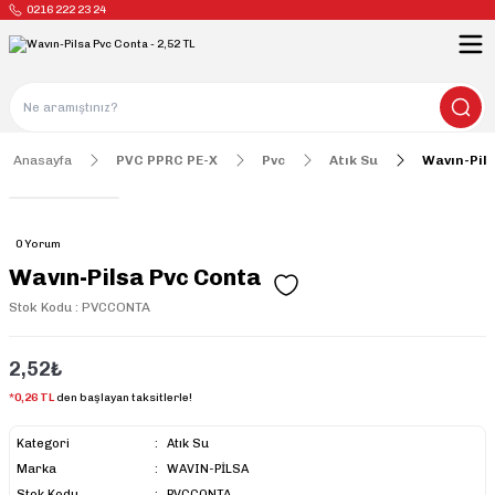
0216 222 23 24
Anasayfa
PVC PPRC PE-X
Pvc
Atık Su
Wavın-Pil
0 Yorum
Wavın-Pilsa Pvc Conta
Stok Kodu : PVCCONTA
2,52₺
*0,26 TL
den başlayan taksitlerle!
Kategori
Atık Su
Marka
WAVIN-PİLSA
Stok Kodu
PVCCONTA