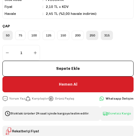
Fiyat
2,10 TL + KDV
Havale
2,45 TL (%3,00 havale indirimi)
ÇAP
50
75
100
125
150
200
250
315
Sepete Ekle
Hemen Al
Yorum Yaz
Karşılaştır
Ürünü Paylaş
Whatsapp İletişim
Stoktaki ürünler 24 saat içinde kargoya teslim edilir.
Ücretsiz Kargo
Rekatbetçi Fiyat