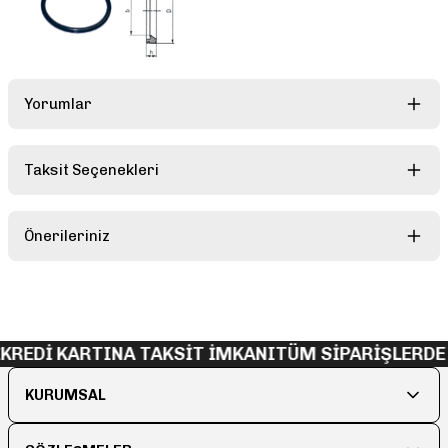
Yorumlar
Taksit Seçenekleri
Bu ürüne ilk yorumu siz yapın!
Önerileriniz
Yorum Yaz
Bu ürünün fiyat bilgisi, resim, ürün açıklamalarında ve diğer
konularda yetersiz gördüğünüz noktaları öneri formunu kullanarak
tarafımıza iletebilirsiniz.
Görüş ve önerileriniz için teşekkür ederiz.
KREDİ KARTINA TAKSİT İMKANI
TÜM SİPARİŞLERDE
Ürün resmi kalitesiz, bozuk veya görüntülenemiyor.
KURUMSAL
Ürün açıklamasında eksik bilgiler bulunuyor.