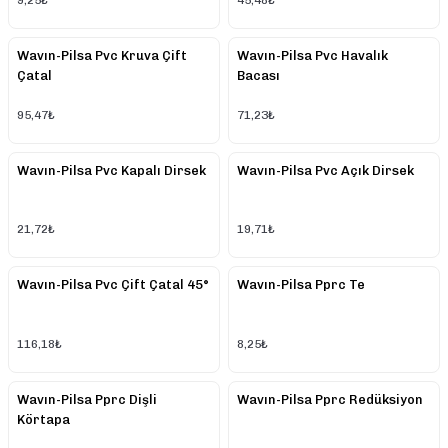
9,25₺
45,48₺
Wavın-Pilsa Pvc Kruva Çift
Wavın-Pilsa Pvc Havalık
Çatal
Bacası
95,47₺
71,23₺
Wavın-Pilsa Pvc Kapalı Dirsek
Wavın-Pilsa Pvc Açık Dirsek
21,72₺
19,71₺
Wavın-Pilsa Pvc Çift Çatal 45°
Wavın-Pilsa Pprc Te
116,18₺
8,25₺
Wavın-Pilsa Pprc Dişli
Wavın-Pilsa Pprc Redüksiyon
Körtapa