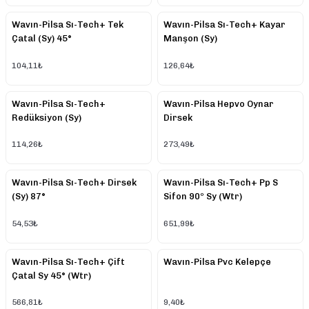
Wavın-Pilsa Sı-Tech+ Tek
Wavın-Pilsa Sı-Tech+ Kayar
Çatal (Sy) 45°
Manşon (Sy)
104,11₺
126,64₺
Wavın-Pilsa Sı-Tech+
Wavın-Pilsa Hepvo Oynar
Redüksiyon (Sy)
Dirsek
114,26₺
273,49₺
Wavın-Pilsa Sı-Tech+ Dirsek
Wavın-Pilsa Sı-Tech+ Pp S
(Sy) 87°
Sifon 90º Sy (Wtr)
54,53₺
651,99₺
Wavın-Pilsa Sı-Tech+ Çift
Wavın-Pilsa Pvc Kelepçe
Çatal Sy 45° (Wtr)
566,81₺
9,40₺