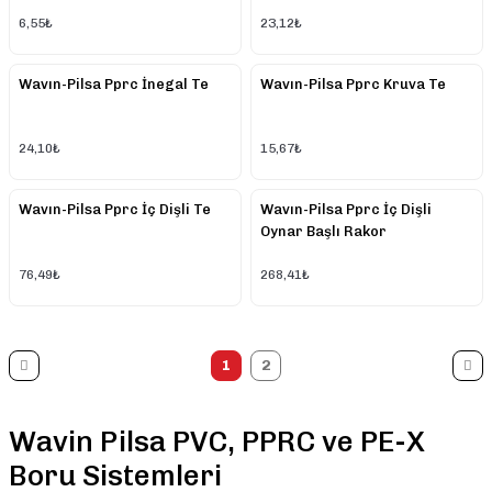
6,55₺
23,12₺
Wavın-Pilsa Pprc İnegal Te
Wavın-Pilsa Pprc Kruva Te
24,10₺
15,67₺
Wavın-Pilsa Pprc İç Dişli Te
Wavın-Pilsa Pprc İç Dişli
Oynar Başlı Rakor
76,49₺
268,41₺
1
2
Wavin Pilsa PVC, PPRC ve PE-X
Boru Sistemleri