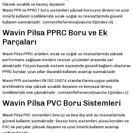
Yüksek sıcaklık ve basınç dayanımı
Wavin PPR ve PPRCT boru sistemleri yüksek korozyon direnci ve uzun
ömürlü kullanım özellikleriyle sıcak-soğuk su tesisatlarında güvenli
kullanım sunmaktadır. :contentReference[oaicite:0]{index=0}
Wavin Pilsa PPRC Boru ve Ek
Parçaları
Wavin Pilsa PPRC ürünleri; sıcak ve soğuk su tesisatlarında yüksek
performans sağlayan modern tesisat çözümleri arasında yer
almaktadır. Füzyon kaynak sistemi sayesinde güvenli bağlantı oluşturan
PPRC borular, uzun yıllar dayanıklı kullanım avantajı sunmaktadır.
Wavin PPR sistemleri EN ISO 15874 standartlarına uygun şekilde
üretilmekte olup yüksek sıcaklık dayanımı ve kimyasal direnç
özellikleriyle öne çıkmaktadır. :contentReference[oaicite:1]{index=1}
Wavin Pilsa PVC Boru Sistemleri
Wavin Pilsa PVC sistemleri; bina içi ve bina dışı atık su tesisatlarında
güvenli kullanım sunmaktadır. Sessiz boru sistemleri, pissu boruları ve
PVC ek parçalar yüksek dayanım ve uzun ömürlü kullanım avantajı
sağlamaktadır.