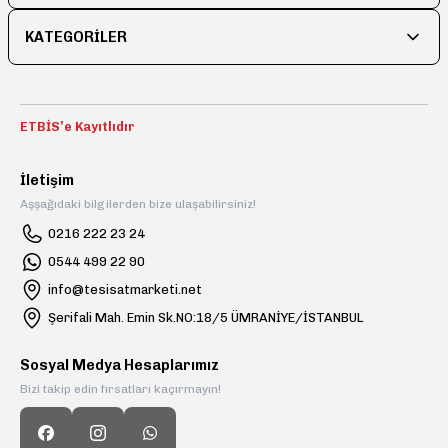
KATEGORİLER
ETBİS’e Kayıtlıdır
İletişim
Aşşağıdaki bilgilerden bize ulaşabilirsiniz!
0216 222 23 24
0544 499 22 90
info@tesisatmarketi.net
Şerifali Mah. Emin Sk.NO:18/5 ÜMRANİYE/İSTANBUL
Sosyal Medya Hesaplarımız
Bizi takip edin fırsatları kaçırmayın!