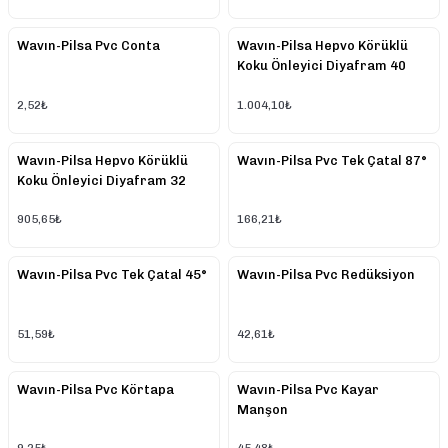
Wavın-Pilsa Pvc Conta
Wavın-Pilsa Hepvo Körüklü
Koku Önleyici Diyafram 40
Mm
2,52₺
1.004,10₺
Wavın-Pilsa Hepvo Körüklü
Wavın-Pilsa Pvc Tek Çatal 87°
Koku Önleyici Diyafram 32
Mm
905,65₺
166,21₺
Wavın-Pilsa Pvc Tek Çatal 45°
Wavın-Pilsa Pvc Redüksiyon
51,59₺
42,61₺
Wavın-Pilsa Pvc Körtapa
Wavın-Pilsa Pvc Kayar
Manşon