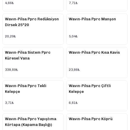
4,66₺
7,71₺
Wavın-Pilsa Pprc Redüksiyon
Wavın-Pilsa Pprc Manşon
Dirsek 25*20
20,29₺
5,04₺
Wavın-Pilsa Sistem Pprc
Wavın-Pilsa Pprc Kısa Kavis
Küresel Vana
339,89₺
23,86₺
Wavın-Pilsa Pprc Tekli
Wavın-Pilsa Pprc Çiftli
Kelepçe
Kelepçe
3,71₺
6,81₺
Wavın-Pilsa Pprc Yapıştıma
Wavın-Pilsa Pprc Köprü
Körtapa (Kapama Başlığı)