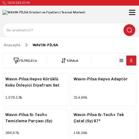
0216 222 23 24
Anasayfa
WAVIN-PİLSA
FİLTRELE
(1)
SIRALA
Wavın-Pilsa Hepvo Körüklü
Wavın-Pilsa Hepvo Adaptör
Koku Önleyici Diyafram Set
1.076,13₺
314,96₺
Wavın-Pilsa Sı-Tech+
Wavın-Pilsa Sı-Tech+ Tek
Temizleme Parçası (Sy)
Çatal (Sy) 87°
398,67₺
156,58₺