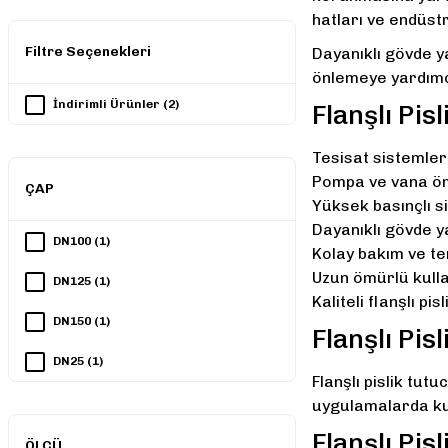
hatları ve endüst
Filtre Seçenekleri
Dayanıklı gövde ya
önlemeye yardımcı
İndirimli Ürünler (2)
Flanşlı Pis
Tesisat sistemler
Pompa ve vana ö
ÇAP
Yüksek basınçlı 
Dayanıklı gövde y
DN100 (1)
Kolay bakım ve te
Uzun ömürlü kull
DN125 (1)
Kaliteli flanşlı p
DN150 (1)
Flanşlı Pis
DN25 (1)
Flanşlı pislik tut
DN32 (1)
uygulamalarda kul
Flanşlı Pis
DN40 (1)
ÖLÇÜ