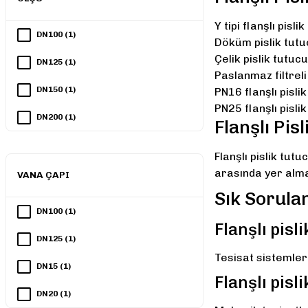
DN50 (1)
Y tipi flanşlı pisli
DN100 (1)
Döküm pislik tutu
DN65 (1)
Çelik pislik tutucu
DN125 (1)
Paslanmaz filtreli
DN80 (1)
DN150 (1)
PN16 flanşlı pisli
PN25 flanşlı pisli
DN200 (1)
Flanşlı Pis
DN80 (1)
Flanşlı pislik tut
arasında yer alma
VANA ÇAPI
Sık Sorula
DN100 (1)
Flanşlı pisl
DN125 (1)
Tesisat sistemler
DN15 (1)
Flanşlı pisl
DN20 (1)