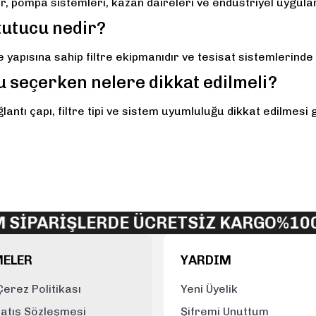
r, pompa sistemleri, kazan daireleri ve endüstriyel uygula
k tutucu nedir?
 yapısına sahip filtre ekipmanıdır ve tesisat sistemlerinde
cu seçerken nelere dikkat edilmeli?
lantı çapı, filtre tipi ve sistem uyumluluğu dikkat edilmes
İPARİŞLERDE ÜCRETSİZ KARGO
%100 O
MELER
YARDIM
 Çerez Politikası
Yeni Üyelik
Satış Sözleşmesi
Şifremi Unuttum