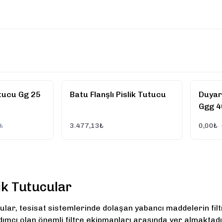
utucu Gg 25
Batu Flanşlı Pislik Tutucu
Duyar
Ggg 4
3.477,13₺
0,00₺
₺
lik Tutucular
tucular, tesisat sistemlerinde dolaşan yabancı maddelerin f
mcı olan önemli filtre ekipmanları arasında yer almaktadı