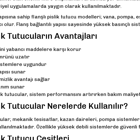
riyel uygulamalarda yaygın olarak kullanılmaktadır.
pısına sahip flanşlı pislik tutucu modelleri; vana, pompa, 
 olur. Flanş bağlantılı yapısı sayesinde yüksek basınçlı si
lik Tutucuların Avantajları
ini yabancı maddelere karşı korur
mrünü uzatır
sistemlere uygundur
apısı sunar
mizlik avantajı sağlar
anım sunar
islik tutucular, sistem performansını artırırken bakım maliye
lik Tutucular Nerelerde Kullanılır?
ucular; mekanik tesisatlar, kazan daireleri, pompa sistemler
lanılmaktadır. Özellikle yüksek debili sistemlerde güvenli
lik Tutucu Çeşitleri