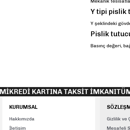
Mekanik tesisatla
DN25 (1)
Y tipi pisli
DN32 (1)
Y şeklindeki gövde
DN40 (1)
Pislik tutu
DN50 (1)
Basınç değeri, bağ
DN65 (1)
DN80 (1)
İ
KREDİ KARTINA TAKSİT İMKANI
TÜM S
KURUMSAL
SÖZLEŞ
Hakkımızda
Gizlilik ve
İletişim
Mesafeli 