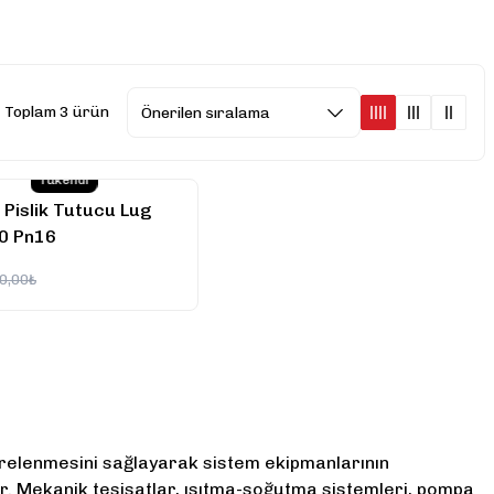
Toplam 3 ürün
Tükendi
 Pislik Tutucu Lug
0 Pn16
0,00₺
iltrelenmesini sağlayarak sistem ekipmanlarının
r. Mekanik tesisatlar, ısıtma-soğutma sistemleri, pompa