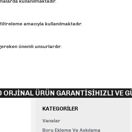
malarda kullanılmaktadır.
 filtreleme amacıyla kullanılmaktadır.
i gereken önemli unsurlardır.
RJİNAL ÜRÜN GARANTİSİ
HIZLI VE GÜ
KATEGORİLER
Vanalar
Boru Ekleme Ve Askılama