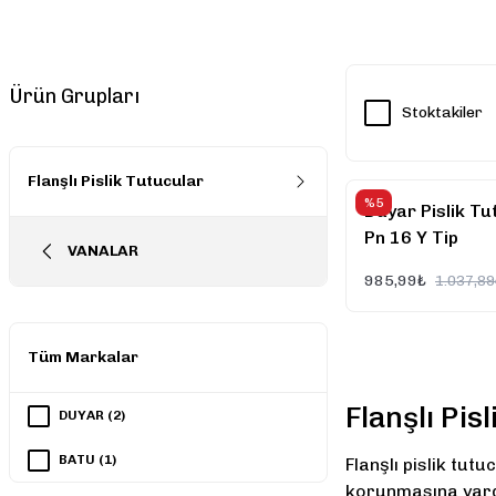
Ürün Grupları
Stoktakiler
Flanşlı Pislik Tutucular
%5
Duyar Pislik T
Pn 16 Y Tip
VANALAR
985,99₺
1.037,89
Tüm Markalar
Flanşlı Pis
DUYAR (2)
BATU (1)
Flanşlı pislik tu
korunmasına yardı