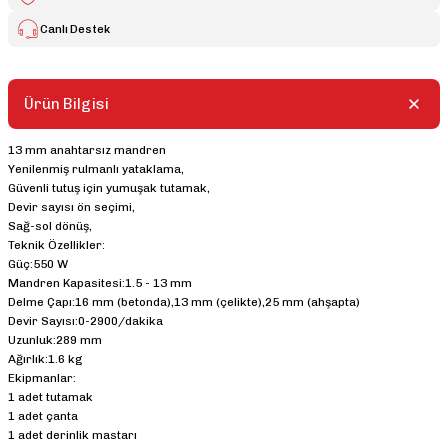
Canlı Destek
Ürün Bilgisi
13 mm anahtarsız mandren
Yenilenmiş rulmanlı yataklama,
Güvenli tutuş için yumuşak tutamak,
Devir sayısı ön seçimi,
Sağ-sol dönüş,
Teknik Özellikler:
Güç:550 W
Mandren Kapasitesi:1.5 - 13 mm
Delme Çapı:16 mm (betonda),13 mm (çelikte),25 mm (ahşapta)
Devir Sayısı:0-2900/dakika
Uzunluk:289 mm
Ağırlık:1.6 kg
Ekipmanlar:
1 adet tutamak
1 adet çanta
1 adet derinlik mastarı