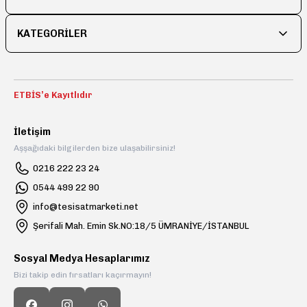
KATEGORİLER
Gönder
ETBİS’e Kayıtlıdır
İletişim
Aşşağıdaki bilgilerden bize ulaşabilirsiniz!
0216 222 23 24
0544 499 22 90
info@tesisatmarketi.net
Şerifali Mah. Emin Sk.NO:18/5 ÜMRANİYE/İSTANBUL
Sosyal Medya Hesaplarımız
Bizi takip edin fırsatları kaçırmayın!