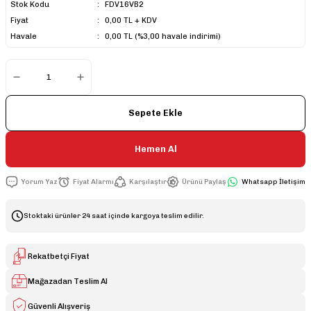
Stok Kodu
FDV16VB2
Fiyat
0,00 TL + KDV
Havale
0,00 TL (%3,00 havale indirimi)
Sepete Ekle
Hemen Al
Yorum Yaz
Fiyat Alarmı
Karşılaştır
Ürünü Paylaş
Whatsapp İletişim
Stoktaki ürünler 24 saat içinde kargoya teslim edilir.
Rekatbetçi Fiyat
Mağazadan Teslim Al
Güvenli Alışveriş